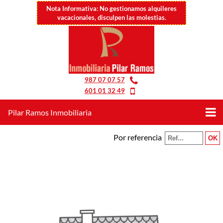
Nota Informativa: No gestionamos alquileres
vacacionales, disculpen las molestias.
987 07 07 57
601 01 32 49
Pilar Ramos Inmobiliaria
Por referencia