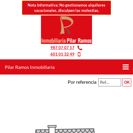
Nota Informativa: No gestionamos alquileres
vacacionales, disculpen las molestias.
987 07 07 57
601 01 32 49
Pilar Ramos Inmobiliaria
Por referencia