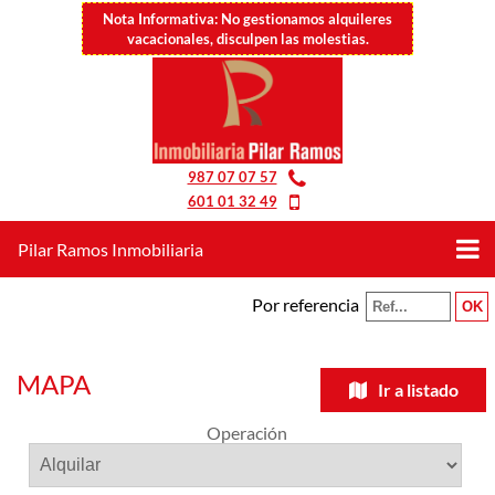
Nota Informativa: No gestionamos alquileres
vacacionales, disculpen las molestias.
987 07 07 57
601 01 32 49
Pilar Ramos Inmobiliaria
Por referencia
MAPA
Ir a listado
Operación