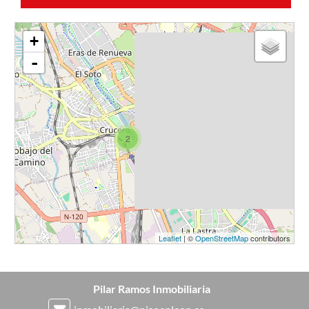
+
-
2
Leaflet
| ©
OpenStreetMap
contributors
r
r
Pilar Ramos Inmobiliaria