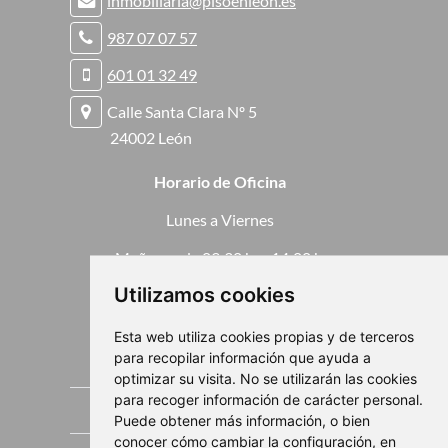
inmobiliaria@pisoenleon.es
r
r
f
r
r
987 07 07 57
R
r
r
k
o
o
601 01 32 49
r
r
f
k
k
Calle Santa Clara Nº 5
t
24002 León
f
Horario de Oficina
Lunes a Viernes
s
Mañanas de 09:30 h. a 14:00 h.
Utilizamos cookies
Lunes a Jueves
Tardes de 16:30 h. a 19:30 h.
Esta web utiliza cookies propias y de terceros
para recopilar información que ayuda a
Enlaces de interés
optimizar su visita. No se utilizarán las cookies
para recoger información de carácter personal.
Pisos en venta en León
Puede obtener más información, o bien
conocer cómo cambiar la configuración, en